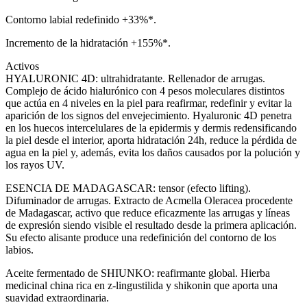
Contorno labial redefinido +33%*.
Incremento de la hidratación +155%*.
Activos
HYALURONIC 4D: ultrahidratante. Rellenador de arrugas.
Complejo de ácido hialurónico con 4 pesos moleculares distintos
que actúa en 4 niveles en la piel para reafirmar, redefinir y evitar la
aparición de los signos del envejecimiento. Hyaluronic 4D penetra
en los huecos intercelulares de la epidermis y dermis redensificando
la piel desde el interior, aporta hidratación 24h, reduce la pérdida de
agua en la piel y, además, evita los daños causados por la polución y
los rayos UV.
ESENCIA DE MADAGASCAR: tensor (efecto lifting).
Difuminador de arrugas. Extracto de Acmella Oleracea procedente
de Madagascar, activo que reduce eficazmente las arrugas y líneas
de expresión siendo visible el resultado desde la primera aplicación.
Su efecto alisante produce una redefinición del contorno de los
labios.
Aceite fermentado de SHIUNKO: reafirmante global. Hierba
medicinal china rica en z-lingustilida y shikonin que aporta una
suavidad extraordinaria.