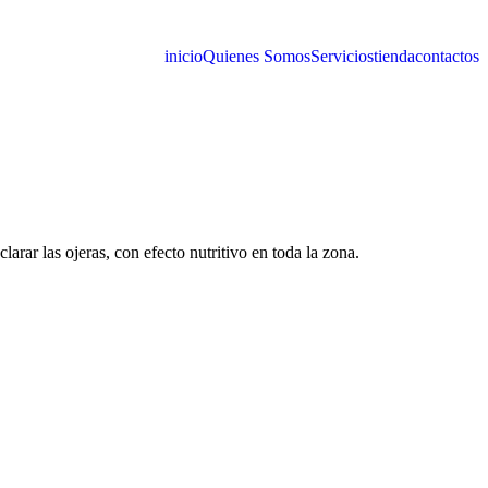
inicio
Quienes Somos
Servicios
tienda
contactos
larar las ojeras, con efecto nutritivo en toda la zona.