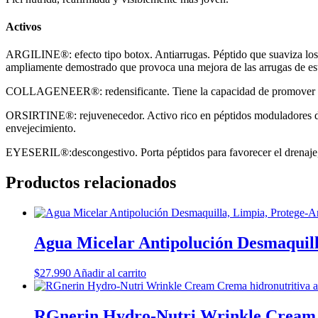
Activos
ARGILINE®: efecto tipo botox. Antiarrugas. Péptido que suaviza los m
ampliamente demostrado que provoca una mejora de las arrugas de est
COLLAGENEER®: redensificante. Tiene la capacidad de promover la pro
ORSIRTINE®: rejuvenecedor. Activo rico en péptidos moduladores de 
envejecimiento.
EYESERIL®:descongestivo. Porta péptidos para favorecer el drenaje, co
Productos relacionados
Agua Micelar Antipolución Desmaquill
$
27.990
Añadir al carrito
RGnerin Hydro-Nutri Wrinkle Cream C