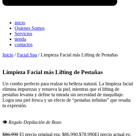
inicio
Quienes Somos
Servicios
tienda
contactos
Inicio
/
Facial Spa
/ Limpieza Facial más Lifting de Pestañas
Limpieza Facial más Lifting de Pestañas
Un combo perfecto para realzar tu belleza natural. La limpieza facial
elimina impurezas y renueva la piel, mientras que el lifting de
pestañas levanta y define tu mirada sin necesidad de maquillaje.
Logra una piel fresca y un efecto de “pestañas infinitas” que resalta
tu expresión.
👁️
Regalo Depilación de Bozo
$
86.990
El precio original era: $86.990.
$
78.990
El precio actual es: